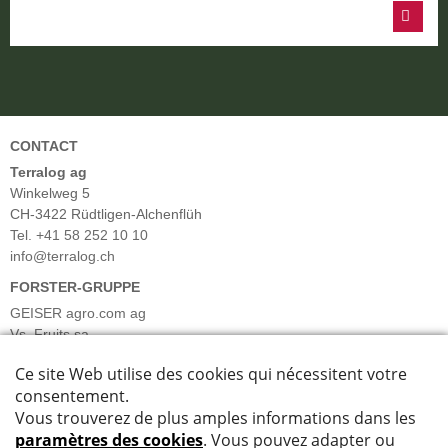
CONTACT
Terralog ag
Winkelweg 5
CH-3422 Rüdtligen-Alchenflüh
Tel. +41 58 252 10 10
info@terralog.ch
FORSTER-GRUPPE
GEISER agro.com ag
Vs. Fruits sa
Forster Früchte & Gemüse AG
Forster Salatgarten AG
Barmettler Gemüsekulturen AG
Bösiger Gemüsekulturen AG