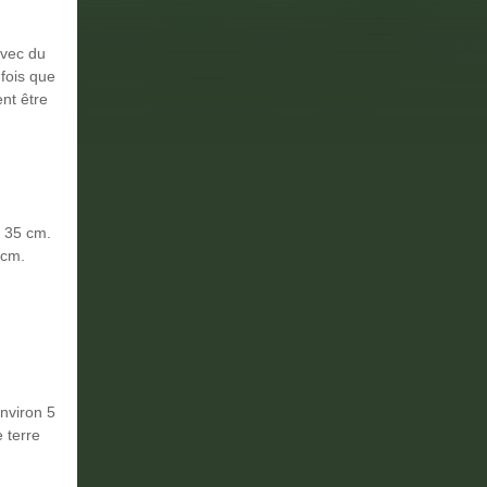
 avec du
fois que
nt être
à 35 cm.
 cm.
nviron 5
e terre