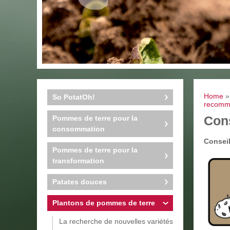
Home
So PotatOh!
recomma
Cons
Pommes de terre pour la
consommation
Conseil
Pommes de terre pour la
transformation
Patates douces
Plantons de pommes de terre
La recherche de nouvelles variétés