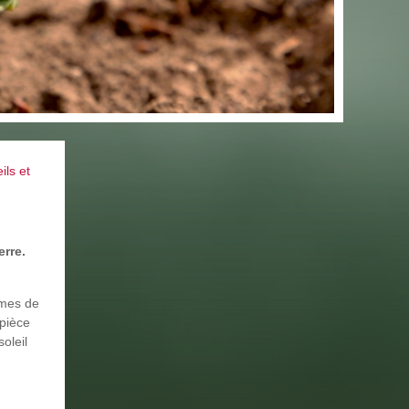
ils et
rre.
mmes de
 pièce
oleil