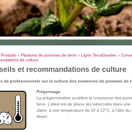
»
Produits
»
Plantons de pommes de terre
»
Ligne TerraGarden
»
Conse
ndations de culture
eils et recommandations de culture
s de professionnels sur la culture des semences de pommes de te
Prégermage
La prégermination accélère la croissance des po
terre. L’idéal est de placer les tubercules dans une
claire, à une température de 10 à 12°C, à l’abri du s
direct.