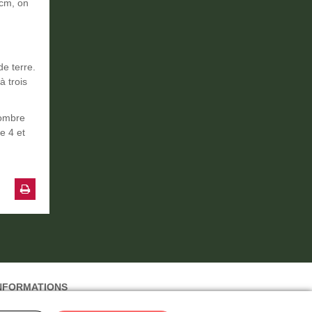
 cm, on
de terre.
à trois
sombre
e 4 et
NFORMATIONS
lan du site