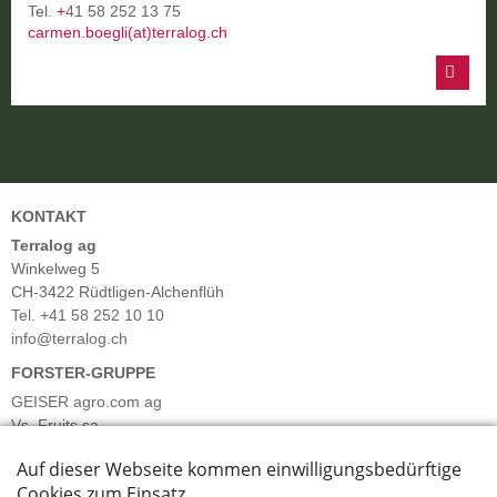
Tel.
+
41 58 252 13 75
carmen.boegli(at)terralog.ch
KONTAKT
Terralog ag
Winkelweg 5
CH-3422 Rüdtligen-Alchenflüh
Tel. +41 58 252 10 10
info@terralog.ch
FORSTER-GRUPPE
GEISER agro.com ag
Vs. Fruits sa
Forster Früchte & Gemüse AG
Forster Salatgarten AG
Barmettler Gemüsekulturen AG